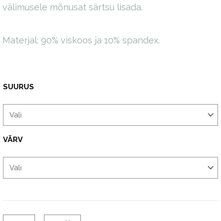
välimusele mõnusat särtsu lisada.
Materjal: 90% viskoos ja 10% spandex.
Charm
SUURUS
pluus
kogus
VÄRV