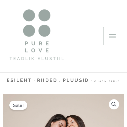
Skip
Main
to
Men
content
ESILEHT
RIIDED
PLUUSID
/
/
/ CHARM PLUUS
Sale!