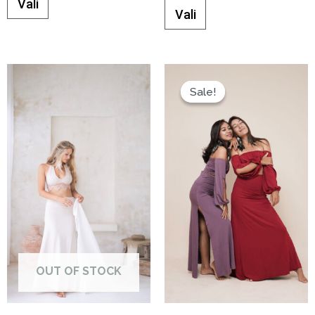
Vali
Vali
Sale!
Sale!
OUT OF STOCK