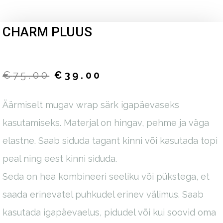
CHARM PLUUS
€
75.00
€
39.00
Äärmiselt mugav wrap särk igapäevaseks
kasutamiseks.
Materjal on hingav, pehme ja väga
elastne.
Saab siduda tagant kinni või kasutada topi
peal ning eest kinni siduda.
Seda on hea kombineeri seeliku või pükstega, et
saada erinevatel puhkudel erinev välimus. Saab
kasutada igapäevaelus, pidudel või kui soovid oma