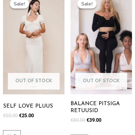
Sale!
Sale!
Sale!
Sale!
OUT OF STOCK
OUT OF STOCK
BALANCE PITSIGA
SELF LOVE PLUUS
RETUUSID
€
50.00
€
25.00
€
80.00
€
39.00