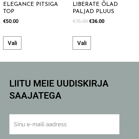
ELEGANCE PITSIGA
LIBERATE ÕLAD
TOP
PALJAD PLUUS
€
50.00
€
75.00
€
36.00
Vali
Vali
LIITU MEIE UUDISKIRJA
SAAJATEGA