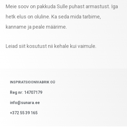
Meie soov on pakkuda Sulle puhast armastust. Iga
hetk elus on oluline. Ka seda mida tarbime,
kanname ja peale määrime.
Leiad siit kosutust nii kehale kui vaimule.
INSPIRATSIOONIVABRIK OÜ
Reg nr: 14707179
info@sunara.ee
+372 55 39 165