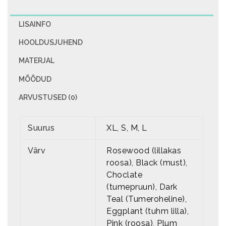
LISAINFO
HOOLDUSJUHEND
MATERJAL
MÕÕDUD
ARVUSTUSED (0)
Suurus
XL, S, M, L
Värv
Rosewood (lillakas
roosa), Black (must),
Choclate
(tumepruun), Dark
Teal (Tumeroheline),
Eggplant (tuhm lilla),
Pink (roosa), Plum