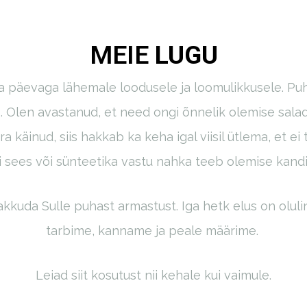
MEIE
LUGU
 päevaga lähemale loodusele ja loomulikkusele. Puhtus
. Olen avastanud, et need ongi õnnelik olemise salad
a käinud, siis hakkab ka keha igal viisil ütlema, et e
 sees või sünteetika vastu nahka teeb olemise kandi
kkuda Sulle puhast armastust. Iga hetk elus on oluli
tarbime, kanname ja peale määrime.
Leiad siit kosutust nii kehale kui vaimule.