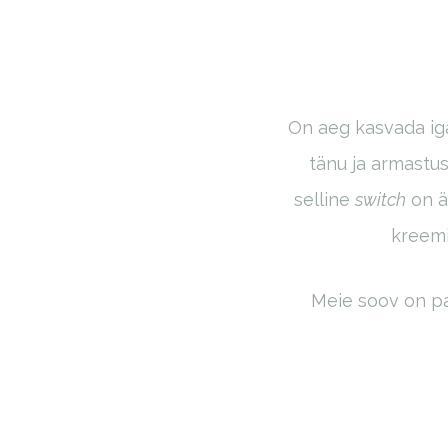
On aeg kasvada iga
tänu ja armastus
selline
switch
on är
kreemi
Meie soov on pa