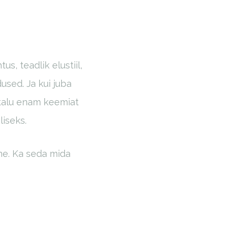
, teadlik elustiil,
used. Ja kui juba
i talu enam keemiat
liseks.
ne. Ka seda mida